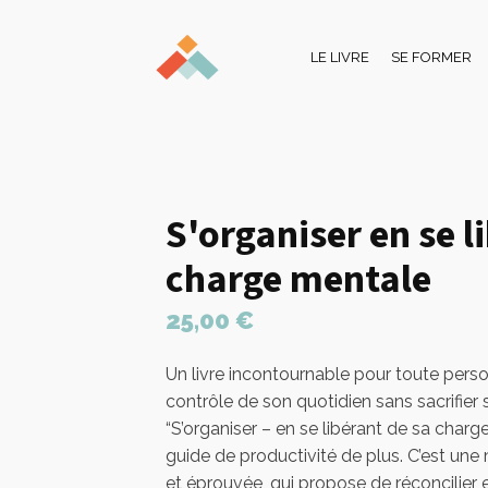
LE LIVRE
SE FORMER
S'organiser en se l
charge mentale
25,00 €
Un livre incontournable pour toute perso
contrôle de son quotidien sans sacrifier s
“S’organiser – en se libérant de sa charg
guide de productivité de plus. C’est un
et éprouvée, qui propose de réconcilier e