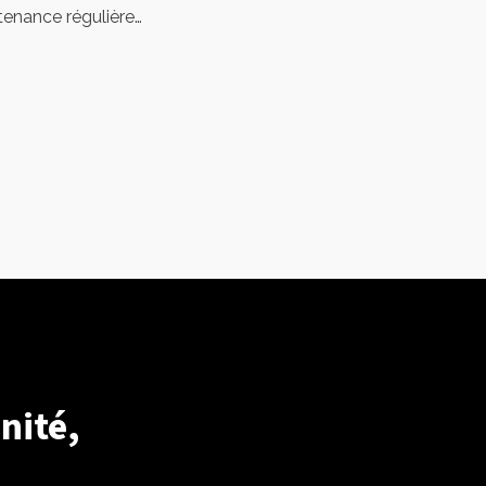
tenance régulière…
nité,