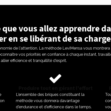
 que vous allez apprendre d
er en se libérant de sa charge
omie de l'attention. La méthode LeviMensa vous montrera
econnaître vos priorités en confiance à chaque instant, travai
lier efficience et tranquillité d'esprit.
Produire tout en gérant l'effort
e
L'ensemble des briques constituant la
Tou
ion
méthode vous donnera davantage
con
d'endurance et d'efficience dans le temps.
vou