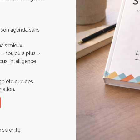
 son agenda sans
mais mieux.
 « toujours plus ».
us, intelligence
mplète que des
mation.
 sérénité.